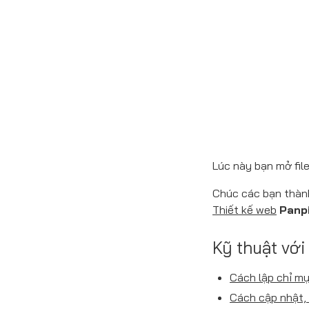
Lúc này bạn mở file
Chúc các bạn thàn
Thiết kế web
Panp
Kỹ thuật vớ
Cách lập chỉ m
Cách cập nhật, 