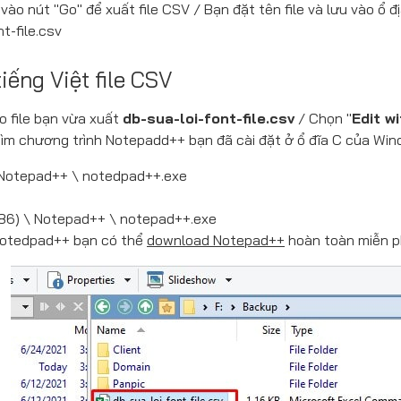
ào nút "Go" để xuất file CSV / Bạn đặt tên file và lưu vào ổ đ
nt-file.csv
tiếng Việt file CSV
o file bạn vừa xuất
db-sua-loi-font-file.csv
/ Chọn "
Edit w
ìm chương trình Notepadd++ bạn đã cài đặt ở ổ đĩa C của Win
 Notepad++ \ notedpad++.exe
x86) \ Notepad++ \ notepad++.exe
Notedpad++ bạn có thể
download Notepad++
hoàn toàn miễn ph