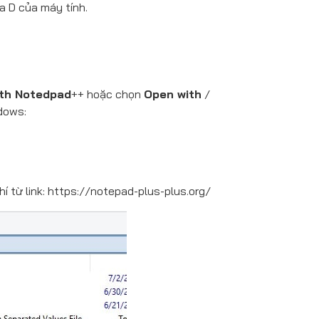
ịa D của máy tính.
ith Notedpad
++ hoặc chọn
Open with
/
dows:
í từ link: https://notepad-plus-plus.org/