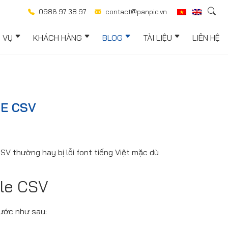
0986 97 38 97
contact@panpic.vn
H VỤ
KHÁCH HÀNG
BLOG
TÀI LIỆU
LIÊN HỆ
LE CSV
SV thường hay bị lỗi font tiếng Việt mặc dù
ile CSV
bước như sau: