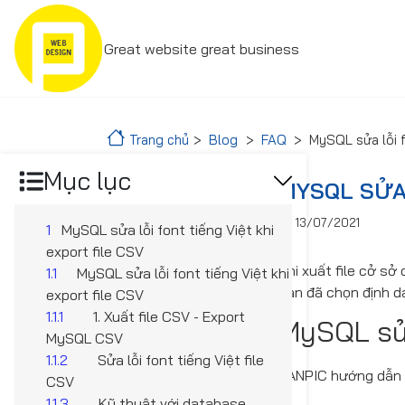
Great website great business
Trang chủ
Blog
FAQ
MySQL sửa lỗi f
Mục lục
MYSQL SỬA 
13/07/2021
1
MySQL sửa lỗi font tiếng Việt khi
export file CSV
Khi xuất file cở s
1.1
MySQL sửa lỗi font tiếng Việt khi
bạn đã chọn định dạ
export file CSV
1.1.1
1. Xuất file CSV - Export
MySQL sửa 
MySQL CSV
1.1.2
Sửa lỗi font tiếng Việt file
PANPIC hướng dẫn m
CSV
1.1.3
Kỹ thuật với database