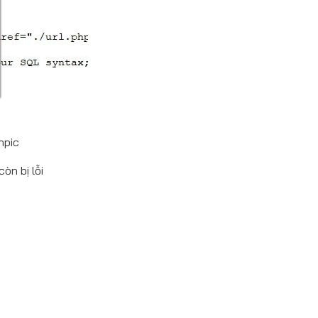
npic
òn bị lỗi