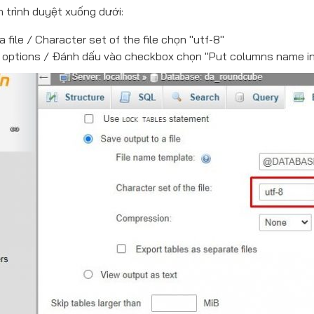
 trình duyệt xuống dưới:
 file / Character set of the file chọn "utf-8"
 options / Đánh dấu vào checkbox chọn "Put columns name in 