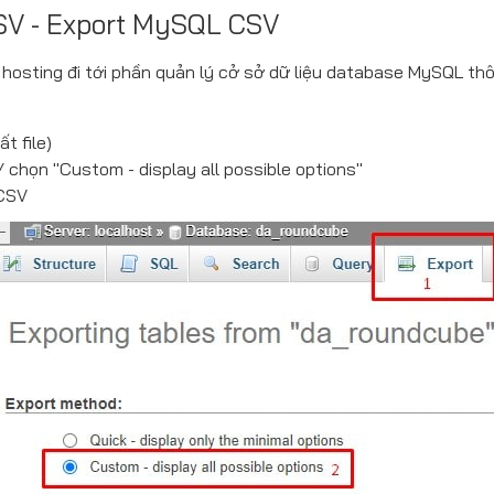
 CSV - Export MySQL CSV
hosting đi tới phần quản lý cở sở dữ liệu database MySQL th
t file)
 chọn "Custom - display all possible options"
 CSV