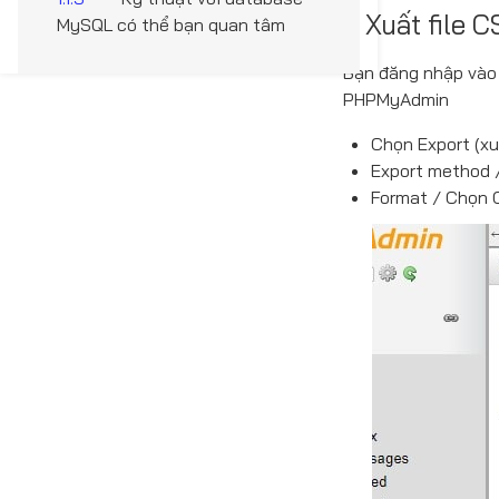
1. Xuất file
MySQL có thể bạn quan tâm
Bạn đăng nhập vào 
PHPMyAdmin
Chọn Export (xuấ
Export method /
Format / Chọn