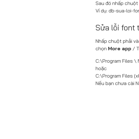
Sau đó nhấp chuột v
Ví dụ: db-sua-loi-fo
Sửa lỗi font 
Nhấp chuột phải và
chọn
More app
/ T
C:\Program Files \
hoặc
C:\Program Files (
Nếu bạn chưa cài 