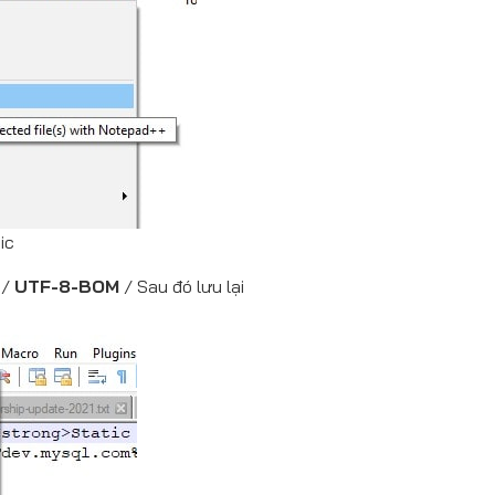
ic
g
/
UTF-8-BOM
/ Sau đó lưu lại