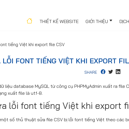
THIẾT KẾ WEBSITE
GIỚI THIỆU
DỊC
ont tiếng Việt khi export file CSV
LỖI FONT TIẾNG VIỆT KHI EXPORT FI
SHARE
ở dữ liệu database MySQL từ công cụ PHPMyAdmin xuất ra file C
ng xuất file là utf-8.
lỗi font tiếng Việt khi export f
ột số thủ thuật sửa file CSV bị lỗi font tiếng Việt theo các 