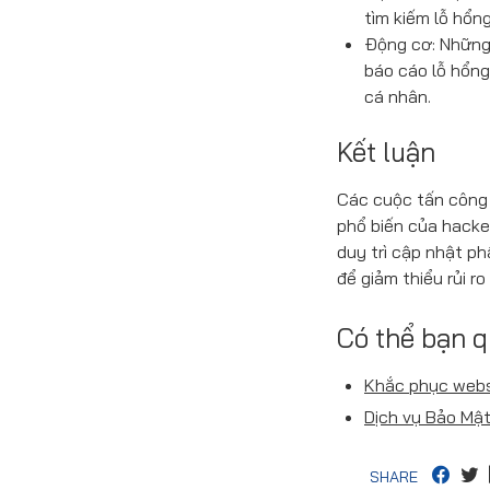
tìm kiếm lỗ hổn
Động cơ: Những 
báo cáo lỗ hổn
cá nhân.
Kết luận
Các cuộc tấn công v
phổ biến của hacke
duy trì cập nhật p
để giảm thiểu rủi ro
Có thể bạn 
Khắc phục websi
Dịch vụ Bảo Mậ
SHARE