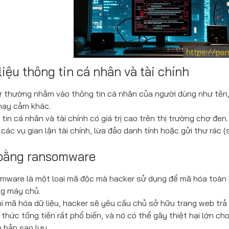
liệu thông tin cá nhân và tài chính
r thường nhắm vào thông tin cá nhân của người dùng như tên, đ
hạy cảm khác.
tin cá nhân và tài chính có giá trị cao trên thị trường chợ đe
các vụ gian lận tài chính, lừa đảo danh tính hoặc gửi thư rác (
n bằng ransomware
mware là một loại mã độc mà hacker sử dụng để mã hóa toàn 
ng máy chủ.
i mã hóa dữ liệu, hacker sẽ yêu cầu chủ sở hữu trang web trả t
 thức tống tiền rất phổ biến, và nó có thể gây thiệt hại lớn ch
 bản sao lưu.