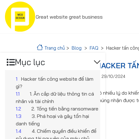
Great website great business
Trang chủ
Blog
FAQ
Hacker tấn côn
Mục lục
HACKER TẤ
29/10/2024
1
Hacker tấn công website để làm
gì?
Có nhiều lý do khi
1.1
1. Ăn cắp dữ liệu thông tin cá
chúng nhận được từ
nhân và tài chính
1.2
2. Tống tiền bằng ransomware
1.3
3. Phá hoại và gây tổn hại
danh tiếng
1.4
4. Chiếm quyền điều khiển để
sử dụng tài nguyên của máy chủ