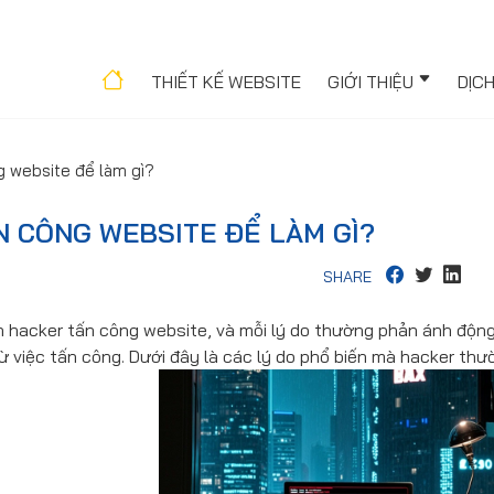
THIẾT KẾ WEBSITE
GIỚI THIỆU
DỊC
g website để làm gì?
N CÔNG WEBSITE ĐỂ LÀM GÌ?
SHARE
ến hacker tấn công website, và mỗi lý do thường phản ánh động
 việc tấn công. Dưới đây là các lý do phổ biến mà hacker thư