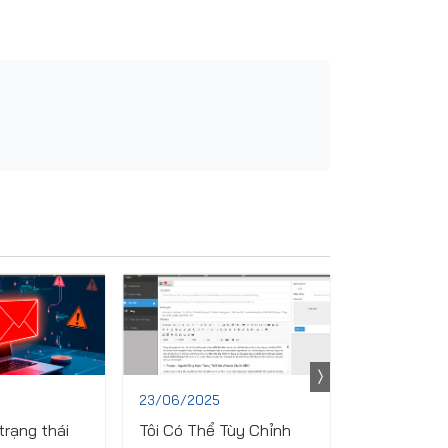
23/06/2025
23/06/2025
trạng thái
Tôi Có Thể Tùy Chỉnh
Các Công C