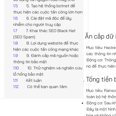
1.5
5. Tạo hệ thống botnet để
thực hiện các cuộc tấn công lớn hơn
1.6
6. Cài đặt mã độc để lây
nhiễm cho người truy cập
1.7
7. Khai thác SEO Black Hat
1. Ăn cắp dữ 
(SEO Spam)
1.8
8. Lợi dụng website để thực
Mục tiêu: Hacke
hiện các cuộc tấn công mạng khác
các thông tin n
1.9
9. Đánh cắp mã nguồn hoặc
Động cơ: Thông 
thông tin bảo mật
nó để thực hiện 
1.10
10. Thử nghiệm và nghiên cứu
lỗ hổng bảo mật
2. Tống tiề
1.11
Kết luận
1.12
Có thể bạn quan tâm:
Mục tiêu: Ranso
toàn bộ hệ thố
Động cơ: Sau kh
Đây là một hình
hóa và không có