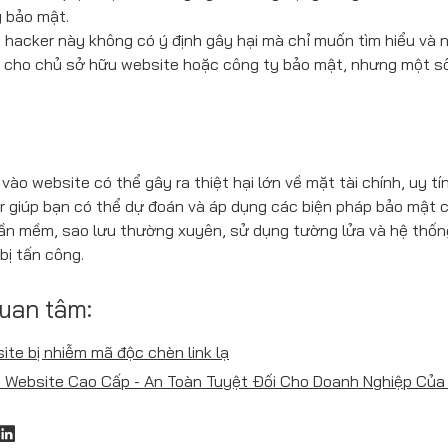
g bảo mật.
hacker này không có ý định gây hại mà chỉ muốn tìm hiểu và 
g cho chủ sở hữu website hoặc công ty bảo mật, nhưng một số
ào website có thể gây ra thiệt hại lớn về mặt tài chính, uy t
r giúp bạn có thể dự đoán và áp dụng các biện pháp bảo mật c
hần mềm, sao lưu thường xuyên, sử dụng tường lửa và hệ thố
 bị tấn công.
quan tâm:
te bị nhiễm mã độc chèn link lạ
t Website Cao Cấp - An Toàn Tuyệt Đối Cho Doanh Nghiệp Của