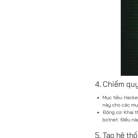
4. Chiếm qu
Mục tiêu: Hacke
này cho các mụ
Động cơ: Khai t
botnet. Điều nà
5. Tạo hệ th