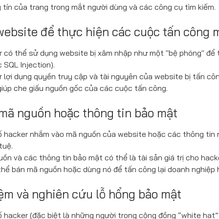
 tín của trang trong mắt người dùng và các công cụ tìm kiếm.
website để thực hiện các cuộc tấn công
r có thể sử dụng website bị xâm nhập như một "bệ phóng" để 
SQL Injection).
 lợi dụng quyền truy cập và tài nguyên của website bị tấn c
, giúp che giấu nguồn gốc của các cuộc tấn công.
 mã nguồn hoặc thông tin bảo mật
ố hacker nhắm vào mã nguồn của website hoặc các thông tin nội
tuệ.
ồn và các thông tin bảo mật có thể là tài sản giá trị cho hack
thể bán mã nguồn hoặc dùng nó để tấn công lại doanh nghiệp 
ệm và nghiên cứu lỗ hổng bảo mật
ố hacker (đặc biệt là những người trong cộng đồng “white hat