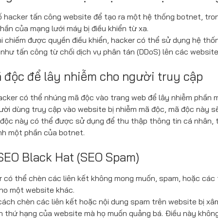
ố hacker tấn công website để tạo ra một hệ thống botnet, tr
hần của mạng lưới máy bị điều khiển từ xa.
i chiếm được quyền điều khiển, hacker có thể sử dụng hệ thố
như tấn công từ chối dịch vụ phân tán (DDoS) lên các website
ã độc để lây nhiễm cho người truy cập
acker có thể nhúng mã độc vào trang web để lây nhiễm phần m
ười dùng truy cập vào website bị nhiễm mã độc, mã độc này s
độc này có thể được sử dụng để thu thập thông tin cá nhân, 
nh một phần của botnet.
 SEO Black Hat (SEO Spam)
er có thể chèn các liên kết không mong muốn, spam, hoặc cá
ho một website khác.
ách chèn các liên kết hoặc nội dung spam trên website bị xâ
ện thứ hạng của website mà họ muốn quảng bá. Điều này khôn