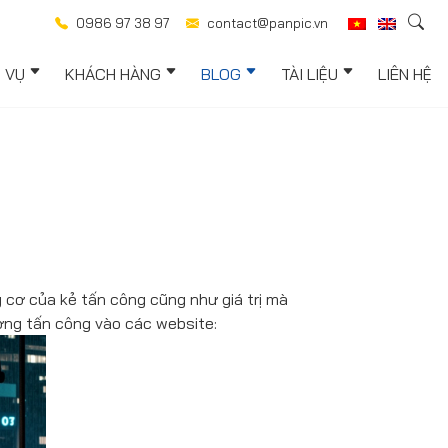
0986 97 38 97
contact@panpic.vn
H VỤ
KHÁCH HÀNG
BLOG
TÀI LIỆU
LIÊN HỆ
 cơ của kẻ tấn công cũng như giá trị mà
ờng tấn công vào các website: