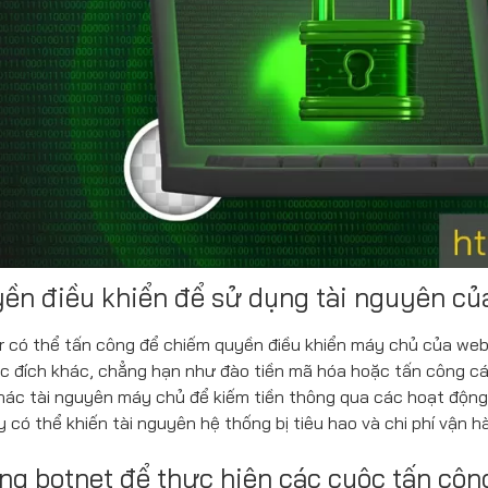
yền điều khiển để sử dụng tài nguyên c
r có thể tấn công để chiếm quyền điều khiển máy chủ của web
c đích khác, chẳng hạn như đào tiền mã hóa hoặc tấn công cá
hác tài nguyên máy chủ để kiếm tiền thông qua các hoạt động 
y có thể khiến tài nguyên hệ thống bị tiêu hao và chi phí vận
ống botnet để thực hiện các cuộc tấn côn