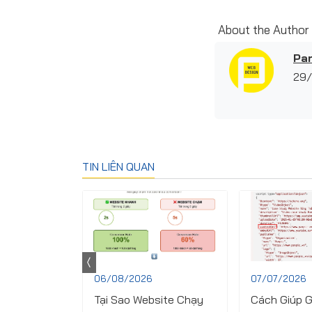
About the Author
Pan
29/
TIN LIÊN QUAN
06/08/2026
07/07/2026
te là gì và
Tại Sao Website Chạy
Cách Giúp G