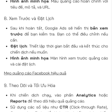
Hình ảnh minh họa
: Mẫu quảng cáo hoàn chỉnh với
tiêu đề, mô tả, và URL.
8. Xem Trước và Đặt Lịch
Sau khi hoàn tất, Google Ads sẽ hiển thị
bản xem
trước
để bạn kiểm tra. Bạn có thể điều chỉnh nếu
cần.
Đặt lịch
: Thiết lập thời gian bắt đầu và kết thúc cho
chiến dịch nếu muốn.
Hình ảnh minh họa
: Màn hình xem trước quảng cáo
và cài đặt lịch.
Mẹo quảng cáo Facebook hiệu quả
9. Theo Dõi và Tối Ưu Hóa
Khi chiến dịch chạy, vào phần
Analytics
hoặc
Reports
để theo dõi hiệu quả quảng cáo.
Sử dụng các số liệu như
CTR
(Click-through Rate),