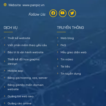
Website: www.panpic.vn
Follow Us:
DỊCH VỤ
TRUYỀN THÔNG
Thiết kế website
Web blog
Viết phần mềm theo yêu cầu
FAQ
Bảo trì & vận hành website
Mẫu giao diện web
Thiết kế đồ họa graphic
Tin video
design
Tài liệu
Mobile app
Tin tuyển dụng
Bảng giá hosting, vps, server
Bảng giá tên miền domain
website
Quảng bá web seo
Quảng cáo online