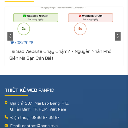
06/08/2026
Tại Sao Website Chạy Chậm? 7 Nguyên Nhân Phổ
Biến Mà Bạn Cần Biết
THIẾT KẾ WEB
PANPIC
Địa chỉ: 23/1 Mai Lão Bạng, P.13,
Q. Tân Bình, TP. HCM, Việt Nam
Điện thoại: 0986 97 38 97
Email: contact@panpic.vn