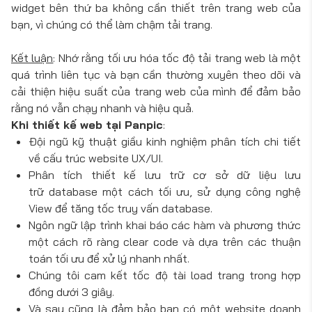
widget bên thứ ba không cần thiết trên trang web của
bạn, vì chúng có thể làm chậm tải trang.
Kết luận
: Nhớ rằng tối ưu hóa tốc độ tải trang web là một
quá trình liên tục và bạn cần thường xuyên theo dõi và
cải thiện hiệu suất của trang web của mình để đảm bảo
rằng nó vẫn chạy nhanh và hiệu quả.
Khi thiết kế web tại Panpic
:
Đội ngũ kỹ thuật giầu kinh nghiệm phân tích chi tiết
về cấu trúc website UX/UI.
Phân tích thiết kế lưu trữ cơ sở dữ liệu lưu
trữ database một cách tối ưu, sử dụng công nghệ
View để tăng tốc truy vấn database.
Ngôn ngữ lập trình khai báo các hàm và phương thức
một cách rõ ràng clear code và dựa trên các thuận
toán tối ưu để xử lý nhanh nhất.
Chúng tôi cam kết tốc độ tài load trang trong hợp
đồng dưới 3 giây.
Và sau cũng là đảm bảo bạn có một website doanh