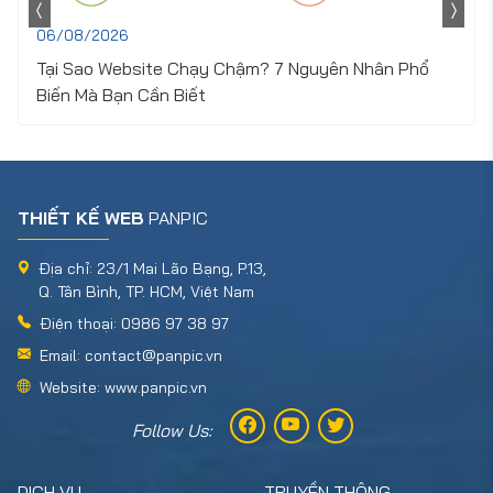
06/08/2026
Tại Sao Website Chạy Chậm? 7 Nguyên Nhân Phổ
Biến Mà Bạn Cần Biết
THIẾT KẾ WEB
PANPIC
Địa chỉ: 23/1 Mai Lão Bạng, P.13,
Q. Tân Bình, TP. HCM, Việt Nam
Điện thoại: 0986 97 38 97
Email: contact@panpic.vn
Website: www.panpic.vn
Follow Us:
DỊCH VỤ
TRUYỀN THÔNG