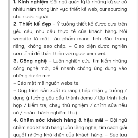
1. Kinh nghiệm
Đội ngũ quản lý là những kỹ sư có
nhiều năm trong lĩnh vực thiết kế web, our sourcing
cho nước ngoài.
2. Thiết kế đẹp
– Ý tưởng thiết kế được dựa trên
yêu cầu, nhu cầu thực tế của khách hàng. Mỗi
website là một tác phẩm mang tính đặc trưng
riêng, không sao chép. – Giao diện được nghiên
cứu tỉ mỉ để thân thiên với người xem web
3. Công nghệ
– Luôn nghiên cứu tìm kiếm những
công nghệ mới, để nhanh chóng ứng dụng vào
những dự án mới.
– Bảo mật mã nguồn website.
– Quy trình sản xuất rõ ràng (Tiếp nhận ý tưởng /
dựng ý tưởng yêu cầu thành demo / lập trình tích
hợp / kiểm tra, chạy thử nghiệm / chỉnh sửa nếu
có / hoàn thành nghiệm thu)
4. Chăm sóc khách hàng & hậu mãi
– Đội ngũ
chăm sóc khách hàng luôn lắng nghe, tìm cách giải
quyết những khó khăn của khách hàng. – Sao lưu