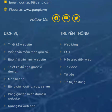
Email: contact@panpic.vn
Website: www.panpic.vn
Follow Us:
DỊCH VỤ
TRUYỀN THÔNG
Thiết kế website
Web blog
Viết phần mềm theo yêu cầu
FAQ
Bảo trì & vận hành website
Mẫu giao diện web
Thiết kế đồ họa graphic
Tin video
design
Tài liệu
Mobile app
Tin tuyển dụng
Bảng giá hosting, vps, server
Bảng giá tên miền domain
website
Quảng bá web seo