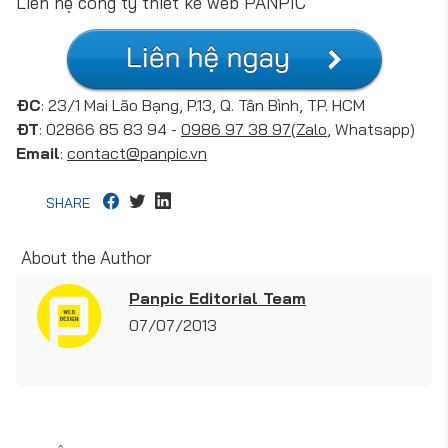
Liên hệ công ty thiết kế web PANPIC
ĐC
: 23/1 Mai Lão Bạng, P.13, Q. Tân Bình, TP. HCM
ĐT
: 02866 85 83 94 -
0986 97 38 97
(
Zalo
, Whatsapp)
Email
:
contact@panpic.vn
SHARE
About the Author
Panpic Editorial Team
07/07/2013