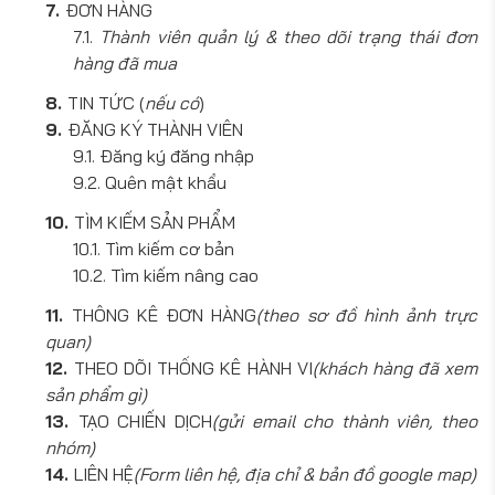
ĐƠN HÀNG
Thành viên quản lý & theo dõi trạng thái đơn
hàng đã mua
TIN TỨC (
nếu có
)
ĐĂNG KÝ THÀNH VIÊN
Đăng ký đăng nhập
Quên mật khẩu
TÌM KIẾM SẢN PHẨM
Tìm kiếm cơ bản
Tìm kiếm nâng cao
THÔNG KÊ ĐƠN HÀNG
(theo sơ đồ hình ảnh trực
quan)
THEO DÕI THỐNG KÊ HÀNH VI
(khách hàng đã xem
sản phẩm gì)
TẠO CHIẾN DỊCH
(gửi email cho thành viên, theo
nhóm)
LIÊN HỆ
(Form liên hệ, địa chỉ & bản đồ google map)