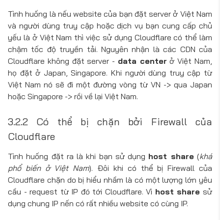
Tình huống là nếu website của bạn đặt server ở Việt Nam
và người dùng truy cập hoặc dịch vụ bạn cung cấp chủ
yếu là ở Việt Nam thì việc sử dụng Cloudflare có thể làm
chậm tốc độ truyền tải. Nguyên nhận là các CDN của
Cloudflare không đặt server -
data center
ở Việt Nam,
họ đặt ở Japan, Singapore. Khi người dùng truy cập từ
Việt Nam nó sẽ đi một đường vòng từ VN -> qua Japan
hoặc Singapore -> rồi về lại Việt Nam.
3.2.2 Có thể bị chặn bởi Firewall của
Cloudflare
Tình huống đặt ra là khi bạn sử dụng
host share
(
khá
phổ biến ở Việt Nam
). Đôi khi có thể bị Firewall của
Cloudflare chặn do bị hiểu nhầm là có một lượng lớn yêu
cầu - request từ IP đó tới Cloudflare. Vì
host share
sử
dụng chung IP nến có rất nhiều website có cùng IP.