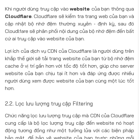
Khi người dùng truy cập vào
website
của bạn thông qua
Cloudflare
. Cloudflare sẽ kiểm tra trang web của bạn và
cập nhật bộ nhớ đệm thường xuyên - định kỳ, sau đó
Cloudlfare sẽ phân phối nội dung của bộ nhớ đệm đến bất
cứ ai truy cập vào website của bạn.
Lợi ích của dịch vụ CDN của Cloudflare là người dùng trên
khắp thế giới sẽ tải trang website của bạn từ bộ nhớ đệm
cache ở vị trí gần hơn với tốc độ tốt hơn, giúp cho server
website của bạn chịu tại ít hơn và đáp ứng được nhiều
người dùng xem được website của bạn cùng một lúc tốt
hơn.
2.2. Lọc lưu lượng truy cập Filtering
Chức năng lọc lưu lượng truy cập mà CDN của Cloudflare
cung cấp là bộ lọc lượng truy cập đến website nó hoạt
động tương đồng như một tưởng lửa với các biện pháp
bảo mật, để bảo vệ website của bạn trước những mỗi