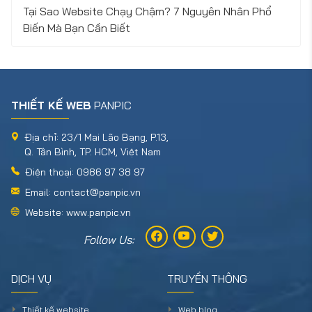
Tại Sao Website Chạy Chậm? 7 Nguyên Nhân Phổ
Biến Mà Bạn Cần Biết
THIẾT KẾ WEB
PANPIC
Địa chỉ: 23/1 Mai Lão Bạng, P.13,
Q. Tân Bình, TP. HCM, Việt Nam
Điện thoại: 0986 97 38 97
Email: contact@panpic.vn
Website: www.panpic.vn
Follow Us:
DỊCH VỤ
TRUYỀN THÔNG
Thiết kế website
Web blog