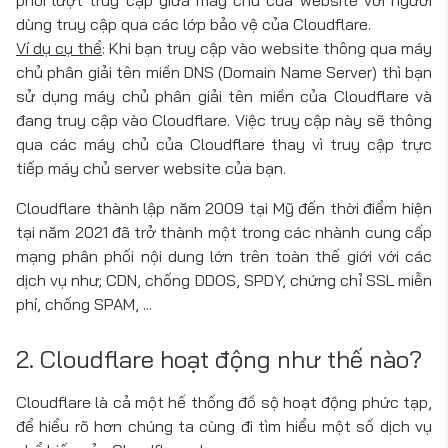
phối lượt truy cập giữa máy chủ của website với người
dùng truy cập qua các lớp bảo vệ của Cloudflare.
Ví dụ cụ thể
: Khi bạn truy cập vào website thông qua máy
chủ phân giải tên miền DNS (Domain Name Server) thì bạn
sử dụng máy chủ phân giải tên miền của Cloudflare và
đang truy cập vào Cloudflare. Việc truy cập này sẽ thông
qua các máy chủ của Cloudflare thay vì truy cập trực
tiếp máy chủ server website của bạn.
Cloudflare thành lập năm 2009 tại Mỹ đến thời điểm hiện
tại năm 2021 đã trở thành một trong các nhành cung cấp
mạng phân phối nội dung lớn trên toàn thế giới với các
dịch vụ như; CDN, chống DDOS, SPDY, chứng chỉ SSL miễn
phí, chống SPAM, ...
2. Cloudflare hoạt động như thế nào?
Cloudflare là cả một hế thống đồ sộ hoạt động phức tạp,
để hiểu rõ hơn chúng ta cùng đi tìm hiểu một số dịch vụ