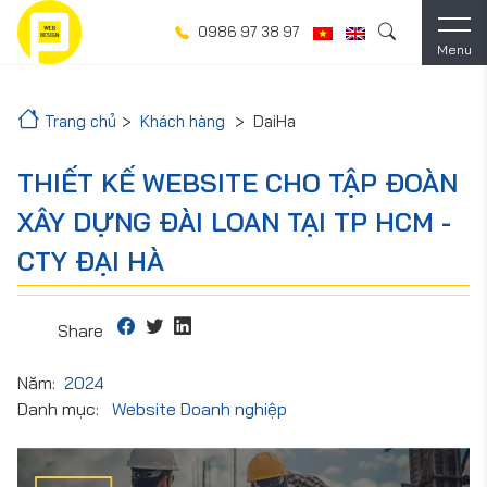
0986 97 38 97
Menu
Trang chủ
Khách hàng
DaiHa
THIẾT KẾ WEBSITE CHO TẬP ĐOÀN
XÂY DỰNG ĐÀI LOAN TẠI TP HCM -
CTY ĐẠI HÀ
Share
Năm:
2024
Danh mục:
Website Doanh nghiệp