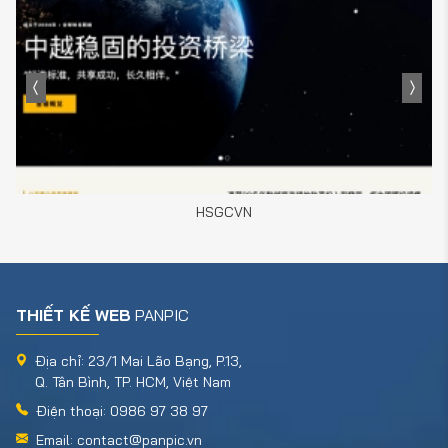
HSGCVN
THIẾT KẾ WEB
PANPIC
Địa chỉ: 23/1 Mai Lão Bạng, P.13,
Q. Tân Bình, TP. HCM, Việt Nam
Điện thoại: 0986 97 38 97
Email: contact@panpic.vn