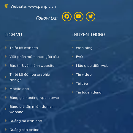
Website: www.panpic.vn
Follow Us:
DỊCH VỤ
TRUYỀN THÔNG
Thiết kế website
Web blog
Viết phần mềm theo yêu cầu
FAQ
Bảo trì & vận hành website
Mẫu giao diện web
Thiết kế đồ họa graphic
Tin video
design
Tài liệu
Mobile app
Tin tuyển dụng
Bảng giá hosting, vps, server
Bảng giá tên miền domain
website
Quảng bá web seo
Quảng cáo online