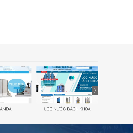
LAMDA
LỌC NƯỚC BÁCH KHOA
MOMC