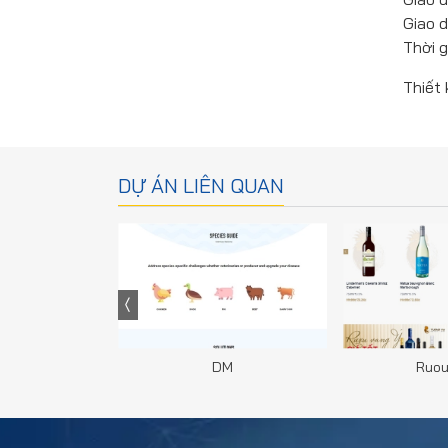
Giao d
Thời g
Thiết
DỰ ÁN LIÊN QUAN
HÀN QUỐC
DM
Ruou