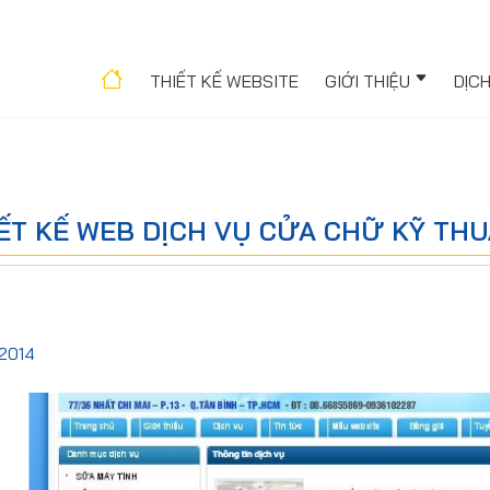
THIẾT KẾ WEBSITE
GIỚI THIỆU
DỊC
ẾT KẾ WEB DỊCH VỤ CỬA CHỮ KỸ TH
2014