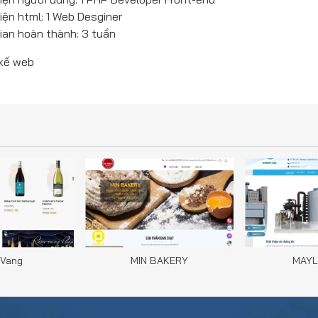
iện html: 1 Web Desginer
ian hoàn thành: 3 tuần
 kế web
Vang
MIN BAKERY
MAY