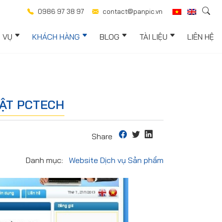
0986 97 38 97
contact@panpic.vn
H VỤ
KHÁCH HÀNG
BLOG
TÀI LIỆU
LIÊN HỆ
UẬT PCTECH
Share
Danh mục:
Website Dịch vụ Sản phẩm