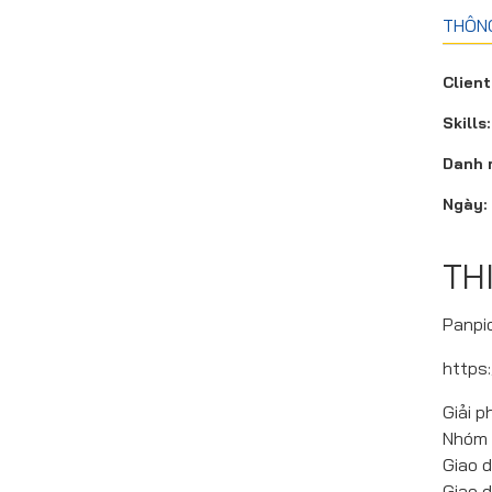
THÔNG
Client
Skills:
Danh 
Ngày:
TH
Panpi
https
Giải 
Nhóm 
Giao d
Giao d