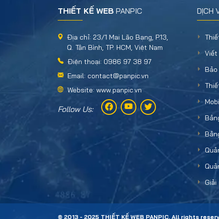
THIẾT KẾ WEB
PANPIC
DỊCH 
Địa chỉ: 23/1 Mai Lão Bạng, P.13,
Thiế
Q. Tân Bình, TP. HCM, Việt Nam
Viết
Điện thoại: 0986 97 38 97
Bảo 
Email: contact@panpic.vn
Thiế
Website: www.panpic.vn
Mobi
Follow Us:
Bảng
Bảng
Quả
Quản
Giải
© 2013 - 2025 THIẾT KẾ WEB PANPIC. All rights reser