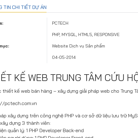
 TIN CHI TIẾT DỰ ÁN
s:
PCTECH
PHP, MYSQL, HTML5, RESPONSIVE
mục:
Website Dịch vụ Sản phẩm
04-05-2014
IẾT KẾ WEB TRUNG TÂM CỨU H
c
thiết kế web bán hàng
– xây dựng giải pháp web cho Trung 
://pctech.com.vn
pháp xây dựng trên công nghệ PHP và cơ sở dữ liệu lưu trữ My
xây dựng 3 thành viên:
iện quản lý: 1 PHP Developer Back-end
iện người dùng: 1 PHP Developer Front-end