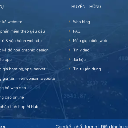
VỤ
TRUYỀN THÔNG
t kế website
Web blog
 phần mềm theo yêu cầu
FAQ
trì & vận hành website
Mẫu giao diện web
t kế đồ họa graphic design
Tin video
le app
Tài liệu
 giá hosting, vps, server
Tin tuyển dụng
 giá tên miền domain website
ng bá web seo
g cáo online
 pháp tích hợp AI Hub
Cam kết chất lượng
|
Điều khoản s
ved.