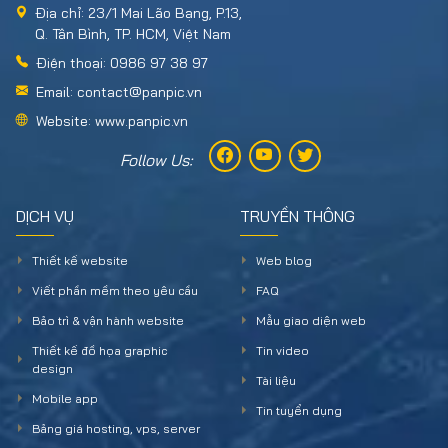
Địa chỉ: 23/1 Mai Lão Bạng, P.13,
Q. Tân Bình, TP. HCM, Việt Nam
Điện thoại: 0986 97 38 97
Email: contact@panpic.vn
Website: www.panpic.vn
Follow Us:
DỊCH VỤ
TRUYỀN THÔNG
Thiết kế website
Web blog
Viết phần mềm theo yêu cầu
FAQ
Bảo trì & vận hành website
Mẫu giao diện web
Thiết kế đồ họa graphic
Tin video
design
Tài liệu
Mobile app
Tin tuyển dụng
Bảng giá hosting, vps, server