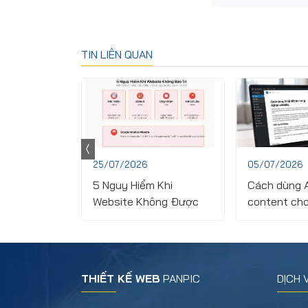
TIN LIÊN QUAN
25/07/2026
05/07/2026
S kết hợp
5 Nguy Hiểm Khi
Cách dùng A
mework như
Website Không Được
content cho
Laravel như
Bảo Trì Đúng Cách - Bạn
nhất cho ch
Đã Biết Chưa?
THIẾT KẾ WEB
PANPIC
DỊCH 