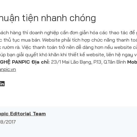
huận tiện nhanh chóng
ách hàng thì doanh nghiệp cần đơn giản hóa các thao tác để gi
 thủ tục mua bán. Website phải tích hợp chức năng thanh toán
ục rườm rà. Việc thanh toán trở nên dễ dàng hơn nếu website
iúp bạn giải quyết khó khăn khi thiết kế website, liên hệ ngay 
GHỆ PANPIC
Địa chỉ:
23/1 Mai Lão Bạng, P.13, Q.Tân Bình
Mob
npic.vn
pic Editorial Team
08/2017