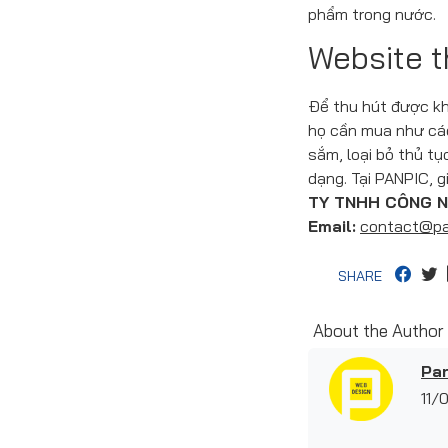
phẩm trong nước.
Website t
Để thu hút được kh
họ cần mua như các
sắm, loại bỏ thủ t
dạng. Tại PANPIC, g
TY TNHH CÔNG N
Email:
contact@pa
SHARE
About the Author
Pan
11/