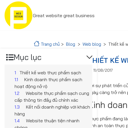
Great website great business
Trang chủ
Blog
Web blog
Thiết kế 
Mục lục
THIẾT KẾ 
11/08/2017
1
Thiết kế web thực phẩm sạch
1.1
Kinh doanh thực phẩm sạch
Với sự phát triển c
hoạt động nở rộ
ngày càng trở nên p
1.2
Website thực phẩm sạch cung
cấp thông tin đầy đủ chính xác
Kinh doan
1.3
Kết nối doanh nghiệp với khách
hàng
Thực phẩm đang là 
1.4
Website thuận tiện nhanh
sinh an toàn thực 
chóng