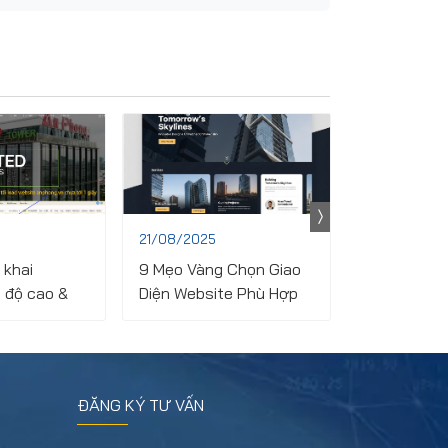
21/08/2025
16/08/2025
 khai
9 Mẹo Vàng Chọn Giao
Dịch Vụ Thi
 độ cao &
Diện Website Phù Hợp
Website Pan
o Tổng thầu
Với Ngành Nghề (2025)
Pháp Tối Ư
n Phong
Nghiệp
ĐĂNG KÝ TƯ VẤN