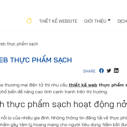
THIẾT KẾ WEBSITE
GIỚI THIỆU
DỊC
web thực phẩm sạch
WEB THỰC PHẨM SẠCH
SHARE
ủa thương mại điện tử thì nhu cầu
thiết kế web
thực phẩm 
hổ biến để nâng cao tính cạnh tranh trên thị trường.
h thực phẩm sạch hoạt động nở
nỗi lo của nhiều gia đình. Những thông tin đăng tải về thực 
phẩm gây tâm lý hoang mang cho người tiêu dùng. Nắm bắt đư