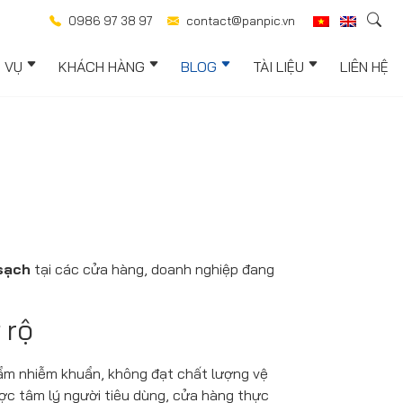
0986 97 38 97
contact@panpic.vn
H VỤ
KHÁCH HÀNG
BLOG
TÀI LIỆU
LIÊN HỆ
sạch
tại các cửa hàng, doanh nghiệp đang
 rộ
phẩm nhiễm khuẩn, không đạt chất lượng vệ
ợc tâm lý người tiêu dùng, cửa hàng thực