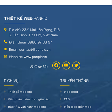
THIẾT KẾ WEB
PANPIC
Địa chỉ: 23/1 Mai Lão Bạng, P.13,
Q. Tân Bình, TP. HCM, Việt Nam
Điện thoại: 0986 97 38 97
Email: contact@panpic.vn
Website: www.panpic.vn
Follow Us:
DỊCH VỤ
TRUYỀN THÔNG
Thiết kế website
Web blog
Viết phần mềm theo yêu cầu
FAQ
Bảo trì & vận hành website
Mẫu giao diện web