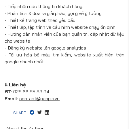
- Tiếp nhận các thông tin khách hàng.
- Phân tích & đưa ra giải pháp, gợi ý về ý tưởng
- Thiết kế trang web theo yêu cầu
- Thiết lập, lập trình và cấu hình website chạy ổn định
- Hướng dẫn nhân viên của bạn quản trị, cập nhật dữ liệu
cho website
- Đăng ký website lên google analytics
- Tối ưu hóa bộ máy tìm kiếm, website xuất hiện trên
google nhanh nhất
#
Liên hệ
ĐT
: 028 66 85 83 94
Email
:
contact@panpic.vn
SHARE
About the Author