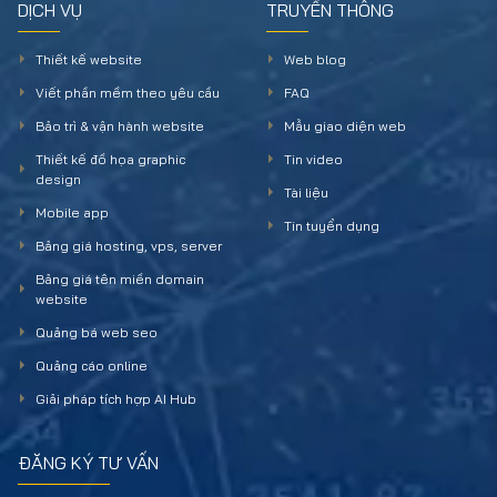
DỊCH VỤ
TRUYỀN THÔNG
Thiết kế website
Web blog
Viết phần mềm theo yêu cầu
FAQ
Bảo trì & vận hành website
Mẫu giao diện web
Thiết kế đồ họa graphic
Tin video
design
Tài liệu
Mobile app
Tin tuyển dụng
Bảng giá hosting, vps, server
Bảng giá tên miền domain
website
Quảng bá web seo
Quảng cáo online
Giải pháp tích hợp AI Hub
ĐĂNG KÝ TƯ VẤN