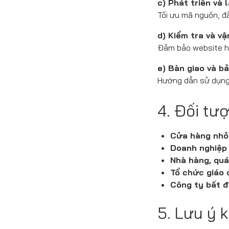
c) Phát triển và l
Tối ưu mã nguồn, đ
d) Kiểm tra và v
Đảm bảo website hoạ
e) Bàn giao và bả
Hướng dẫn sử dụng, 
4. Đối tư
Cửa hàng nhỏ 
Doanh nghiệp 
Nhà hàng, quá
Tổ chức giáo 
Công ty bất đ
5. Lưu ý 