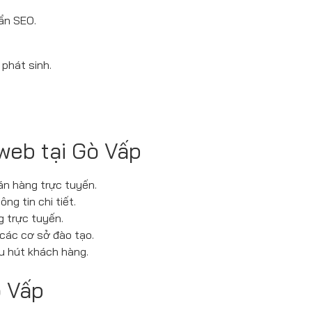
ẩn SEO.
 phát sinh.
 web tại Gò Vấp
n hàng trực tuyến.
g tin chi tiết.
g trực tuyến.
các cơ sở đào tạo.
hu hút khách hàng.
ò Vấp