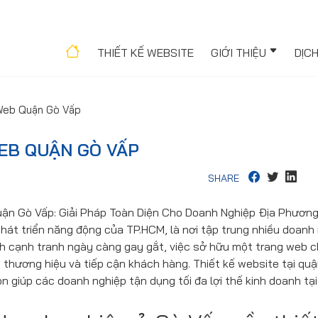
THIẾT KẾ WEBSITE
GIỚI THIỆU
DỊC
 Web Quận Gò Vấp
EB QUẬN GÒ VẤP
SHARE
uận Gò Vấp: Giải Pháp Toàn Diện Cho Doanh Nghiệp Địa Phươn
hát triển năng động của TP.HCM, là nơi tập trung nhiều doanh
nh cạnh tranh ngày càng gay gắt, việc sở hữu một trang web 
h thương hiệu và tiếp cận khách hàng. Thiết kế website tại q
n giúp các doanh nghiệp tận dụng tối đa lợi thế kinh doanh tại