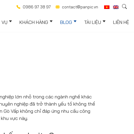
0986 97 38 97
contact@panpic.vn
H VỤ
KHÁCH HÀNG
BLOG
TÀI LIỆU
LIÊN HỆ
g
 nghiệp lớn nhỏ trong các ngành nghề khác
chuyên nghiệp đã trở thành yếu tố không thể
uận Gò Vấp không chỉ đáp ứng nhu cầu công
 khu vực này.