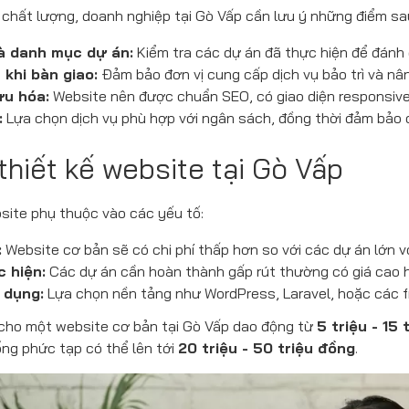
chất lượng, doanh nghiệp tại Gò Vấp cần lưu ý những điểm sau 
à danh mục dự án:
Kiểm tra các dự án đã thực hiện để đánh 
 khi bàn giao:
Đảm bảo đơn vị cung cấp dịch vụ bảo trì và nân
ưu hóa:
Website nên được chuẩn SEO, có giao diện responsive
:
Lựa chọn dịch vụ phù hợp với ngân sách, đồng thời đảm bảo c
 thiết kế website tại Gò Vấp
bsite phụ thuộc vào các yếu tố:
:
Website cơ bản sẽ có chi phí thấp hơn so với các dự án lớn v
c hiện:
Các dự án cần hoàn thành gấp rút thường có giá cao 
 dụng:
Lựa chọn nền tảng như WordPress, Laravel, hoặc các f
 cho một website cơ bản tại Gò Vấp dao động từ
5 triệu - 15
ống phức tạp có thể lên tới
20 triệu - 50 triệu đồng
.