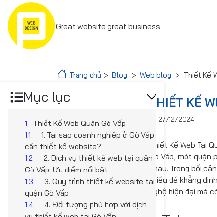
Great website great business
Trang chủ
Blog
Web blog
Thiết Kế
Mục lục
THIẾT KẾ W
27/12/2024
1
Thiết Kế Web Quận Gò Vấp
1.1
1. Tại sao doanh nghiệp ở Gò Vấp
Thiết Kế Web Tại Q
cần thiết kế website?
Gò Vấp, một quận p
1.2
2. Dịch vụ thiết kế web tại quận
nhau. Trong bối cả
Gò Vấp: Ưu điểm nổi bật
thiếu để khẳng địn
1.3
3. Quy trình thiết kế website tại
nghệ hiện đại mà cò
quận Gò Vấp
1.4
4. Đối tượng phù hợp với dịch
vụ thiết kế web tại Gò Vấp