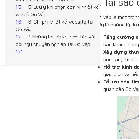
1. Tại sa
1.5
5. Lưu ý khi chọn đơn vị thiết kế
web ở Gò Vấp
Gò Vấp là một tron
1.6
6. Chi phí thiết kế website tại
đây là những lý do
Gò Vấp
1.7
7. Những lợi ích khi hợp tác với
Tăng cường sự
đội ngũ chuyên nghiệp tại Gò Vấp
cận khách hàng 
1.7.1
Xây dựng thư
còn tăng tính c
Hỗ trợ kinh d
giao dịch và ti
Tối ưu hóa tì
quan đến Gò Vấp