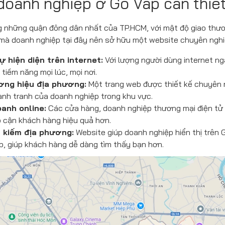
o doanh nghiệp ở Gò Vấp cần thiế
g những quận đông dân nhất của TP.HCM, với mật độ giao thươ
 mà doanh nghiệp tại đây nên sở hữu một website chuyên nghi
 hiện diện trên internet:
Với lượng người dùng internet ng
tiềm năng mọi lúc, mọi nơi.
ơng hiệu địa phương:
Một trang web được thiết kế chuyên n
ạnh tranh của doanh nghiệp trong khu vực.
oanh online:
Các cửa hàng, doanh nghiệp thương mại điện tử 
ếp cận khách hàng hiệu quả hơn.
m kiếm địa phương:
Website giúp doanh nghiệp hiển thị trên 
, giúp khách hàng dễ dàng tìm thấy bạn hơn.