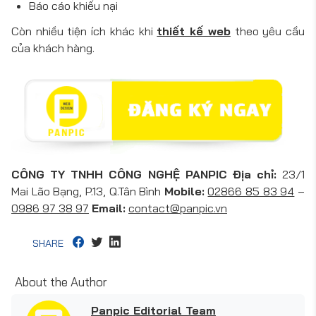
Báo cáo khiếu nại
Còn nhiều tiện ích khác khi
thiết kế web
theo yêu cầu
của khách hàng.
CÔNG TY TNHH CÔNG NGHỆ PANPIC
Địa chỉ:
23/1
Mai Lão Bạng, P.13, Q.Tân Bình
Mobile:
02866 85 83 94
–
0986 97 38 97
Email:
contact@panpic.vn
SHARE
About the Author
Panpic Editorial Team