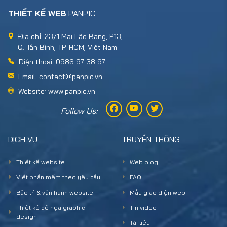
THIẾT KẾ WEB
PANPIC
Địa chỉ: 23/1 Mai Lão Bạng, P.13,
Q. Tân Bình, TP. HCM, Việt Nam
Điện thoại: 0986 97 38 97
Email: contact@panpic.vn
Website: www.panpic.vn
Follow Us:
DỊCH VỤ
TRUYỀN THÔNG
Thiết kế website
Web blog
Viết phần mềm theo yêu cầu
FAQ
Bảo trì & vận hành website
Mẫu giao diện web
Thiết kế đồ họa graphic
Tin video
design
Tài liệu