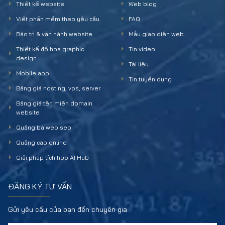
Thiết kế website
Web blog
Viết phần mềm theo yêu cầu
FAQ
Bảo trì & vận hành website
Mẫu giao diện web
Thiết kế đồ họa graphic
Tin video
design
Tài liệu
Mobile app
Tin tuyển dụng
Bảng giá hosting, vps, server
Bảng giá tên miền domain
website
Quảng bá web seo
Quảng cáo online
Giải pháp tích hợp AI Hub
ĐĂNG KÝ TƯ VẤN
Gửi yêu cầu của bạn đến chuyên gia