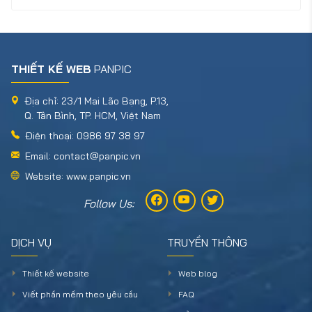
THIẾT KẾ WEB
PANPIC
Địa chỉ: 23/1 Mai Lão Bạng, P.13,
Q. Tân Bình, TP. HCM, Việt Nam
Điện thoại: 0986 97 38 97
Email: contact@panpic.vn
Website: www.panpic.vn
Follow Us:
DỊCH VỤ
TRUYỀN THÔNG
Thiết kế website
Web blog
Viết phần mềm theo yêu cầu
FAQ