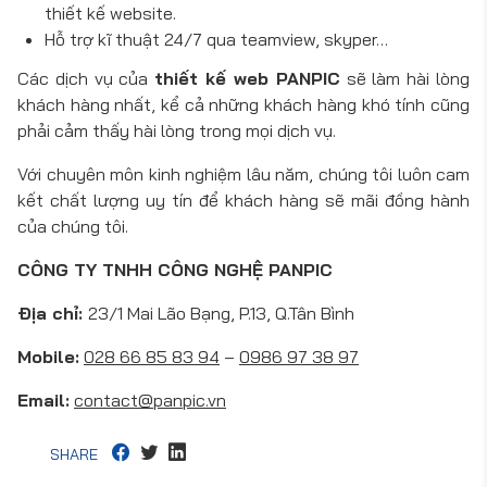
thiết kế website.
Hỗ trợ kĩ thuật 24/7 qua teamview, skyper…
Các dịch vụ của
thiết kế web PANPIC
sẽ làm hài lòng
khách hàng nhất, kể cả những khách hàng khó tính cũng
phải cảm thấy hài lòng trong mọi dịch vụ.
Với chuyên môn kinh nghiệm lâu năm, chúng tôi luôn cam
kết chất lượng uy tín để khách hàng sẽ mãi đồng hành
của chúng tôi.
CÔNG TY TNHH CÔNG NGHỆ PANPIC
Địa chỉ:
23/1 Mai Lão Bạng, P.13, Q.Tân Bình
Mobile:
028 66 85 83 94
–
0986 97 38 97
Email:
contact@panpic.vn
SHARE