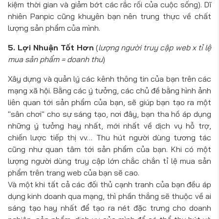
kiệm thời gian và giảm bớt các rắc rối của cuộc sống). Dĩ
nhiên Panpic cũng khuyên bạn nên trung thực về chất
lượng sản phẩm của mình.
5. Lợi Nhuận Tốt Hơn
(
lượng người truy cập web x tỉ lệ
mua sản phẩm = doanh thu
)
Xây dựng và quản lý các kênh thông tin của bạn trên các
mạng xã hội. Bằng các ý tưởng, các chủ đề bằng hình ảnh
liên quan tới sản phẩm của bạn, sẽ giúp bạn tạo ra một
"sân chơi" cho sự sáng tạo, nơi đây, bạn tha hồ áp dụng
những ý tưởng hay nhất, mới nhất về dịch vụ hỗ trợ,
chiến lược tiếp thị vv… Thu hút người dùng tương tác
cũng như quan tâm tới sản phẩm của bạn. Khi có một
lượng người dùng truy cập lớn chắc chắn tỉ lệ mua sản
phẩm trên trang web của bạn sẽ cao.
Và một khi tất cả các đối thủ cạnh tranh của bạn đều áp
dụng kinh doanh qua mạng, thì phần thắng sẽ thuộc về ai
sáng tạo hay nhất để tạo ra nét đặc trưng cho doanh