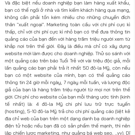
Và đặc biệt nếu doanh nghiệp bạn làm hàng xuất khẩu,
bạn có thể ngồi ở nhà và tìm kiếm khách hàng qua mạng,
không cần phải tốn kém nhiều cho những chuyến đích
thân "xuất ngoại". Marketing toàn cầu với chi phí cực kì
thấp, chỉ với chi phí cực kì nhỏ bạn có thể đưa thông tin
quảng cáo của bạn đến với hàng trăm triệu người xem từ
khắp nơi trên thế giới. Đây là điều mà chỉ có xây dựng
website mới làm được cho doanh nghiệp. Thử so sánh với
một quảng cáo trên báo Tuổi Trẻ với vài triệu độc giả, mỗi
lần quảng cáo bạn phải trả ít nhất 50 đô-la Mỹ, còn nếu
bạn có một website của mình, bạn có thể quảng cáo
thông tin 24 giờ mỗi ngày, 7 ngày mỗi tuần, và lượng độc
giả của bạn là hàng trăm triệu người từ mọi nơi trên thế
giới. Chi phí cho website của bạn mỗi tháng ước tính (kinh
tế nhất) là: 4 đô-la Mỹ chi phí lưu trữ trực tuyến
(hosting), 5-10 đô-la Mỹ trả cho chi phí quảng cáo (liệt kê
địa chỉ web của bạn trên một dạng danh bạ doanh nghiệp
điện tử hoặc nếu bạn đã có sản phẩm thế mạnh, thì nên
lập chiến lược marketing, như quảng bá web seo, ...vv). Dĩ