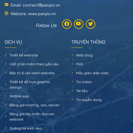
Email: contact@panpic.vn
Website: www.panpic.vn
Follow Us:
DỊCH VỤ
TRUYỀN THÔNG
Thiết kế website
Web blog
Viết phần mềm theo yêu cầu
FAQ
Bảo trì & vận hành website
Mẫu giao diện web
Thiết kế đồ họa graphic
Tin video
design
Tài liệu
Mobile app
Tin tuyển dụng
Bảng giá hosting, vps, server
Bảng giá tên miền domain
website
Quảng bá web seo