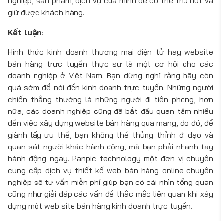
nghiệp, sản phẩm, dịch vụ của mình để có thể thu hút và
giữ được khách hàng.
Kết luận
:
Hình thức kinh doanh thương mại điện tử hay website
bán hàng trực tuyến thực sự là một cơ hội cho các
doanh nghiệp ở Việt Nam. Bạn đừng nghĩ rằng hãy còn
quá sớm để nói đến kinh doanh trực tuyến. Những người
chiến thắng thường là những người đi tiên phong, hơn
nữa, các doanh nghiệp cũng đã bắt đầu quan tâm nhiều
đến việc xây dựng website bán hàng qua mạng, do đó, để
giành lấy ưu thế, bạn không thể thủng thỉnh đi dạo và
quan sát người khác hành động, mà bạn phải nhanh tay
hành động ngay. Panpic technology một đơn vị chuyên
cung cấp dịch vụ
thiết kế web bán hàng
online chuyên
nghiệp sẽ tư vấn miễn phí giúp bạn có cái nhìn tổng quan
cũng như giải đáp các vấn đề thắc mắc liên quan khi xây
dựng một web site bán hàng kinh doanh trực tuyến.