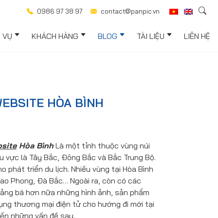
0986 97 38 97
contact@panpic.vn
H VỤ
KHÁCH HÀNG
BLOG
TÀI LIỆU
LIÊN HỆ
WEBSITE HÒA BÌNH
site
Hòa Bình
Là một tỉnh thuộc vùng núi
khu vực là Tây Bắc, Đông Bắc và Bắc Trung Bộ.
phát triển du lịch. Nhiều vùng tại Hòa Bình
Cao Phong, Đà Bắc… Ngoài ra, còn có các
quảng bá hơn nữa những hình ảnh, sản phẩm
dụng thương mại điện tử cho hướng đi mới tại
đến những vấn đề sau.