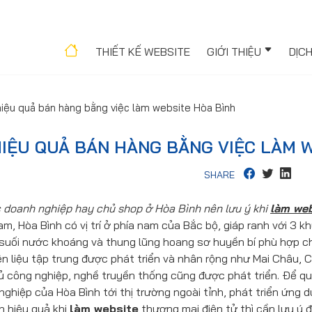
THIẾT KẾ WEBSITE
GIỚI THIỆU
DỊC
 hiệu quả bán hàng bằng việc làm website Hòa Bình
HIỆU QUẢ BÁN HÀNG BẰNG VIỆC LÀM 
SHARE
 doanh nghiệp hay chủ shop ở Hòa Bình nên lưu ý khi
làm web
m, Hòa Bình có vị trí ở phía nam của Bắc bộ, giáp ranh với 3 
suối nước khoáng và thung lũng hoang sơ huyền bí phù hợp cho 
 liệu tập trung được phát triển và nhân rộng như Mai Châu, 
ủ công nghiệp, nghề truyền thống cũng được phát triển. Để 
ghiệp của Hòa Bình tới thị trường ngoài tỉnh, phát triển ứng 
ện hiệu quả khi
làm website
thương mại điện tử thì cần lưu ý 