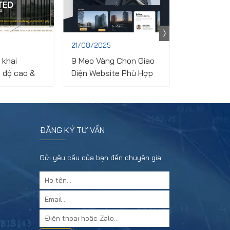
21/08/2025
16/08/2025
 khai
9 Mẹo Vàng Chọn Giao
Dịch Vụ Thi
 độ cao &
Diện Website Phù Hợp
Website Pan
o Tổng thầu
Với Ngành Nghề (2025)
Pháp Tối Ư
n Phong
Nghiệp
ĐĂNG KÝ TƯ VẤN
Gửi yêu cầu của bạn đến chuyên gia