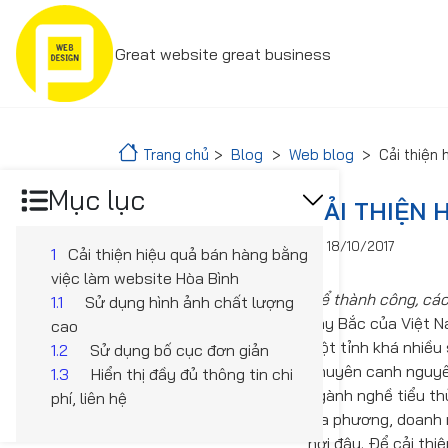
Great website great business
Trang chủ
Blog
Web blog
Cải thiện
Mục lục
CẢI THIỆN 
18/10/2017
1
Cải thiện hiệu quả bán hàng bằng
việc làm website Hòa Bình
Để thành công, các
1.1
Sử dụng hình ảnh chất lượng
Tây Bắc của Việt Na
cao
Một tỉnh khá nhiều 
1.2
Sử dụng bố cục đơn giản
chuyên canh nguyên
1.3
Hiển thị đầy đủ thông tin chi
ngành nghề tiểu th
phí, liên hệ
địa phương, doanh n
nơi đây. Để cải thi