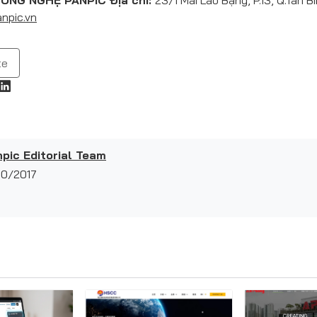
ÔNG NGHỆ PANPIC
Địa chỉ:
23/1 Mai Lão Bạng, P.13, Q.Tân B
npic.vn
te
pic Editorial Team
10/2017