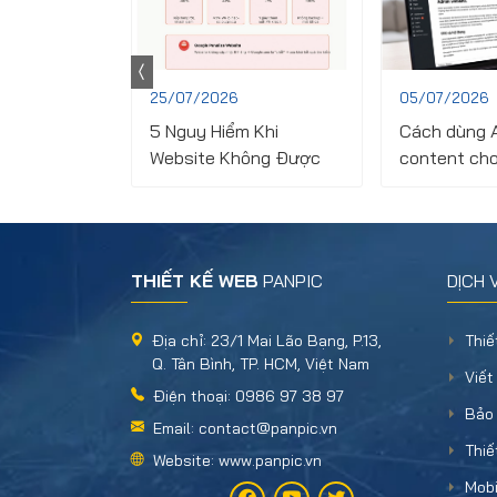
25/07/2026
05/07/2026
S kết hợp
5 Nguy Hiểm Khi
Cách dùng A
mework như
Website Không Được
content cho
Laravel như
Bảo Trì Đúng Cách - Bạn
nhất cho ch
Đã Biết Chưa?
THIẾT KẾ WEB
PANPIC
DỊCH 
Địa chỉ: 23/1 Mai Lão Bạng, P.13,
Thiế
Q. Tân Bình, TP. HCM, Việt Nam
Viết
Điện thoại: 0986 97 38 97
Bảo 
Email: contact@panpic.vn
Thiế
Website: www.panpic.vn
Mobi