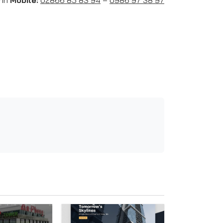
ình
Mobile:
02866 85 83 94
–
0986 97 38 97