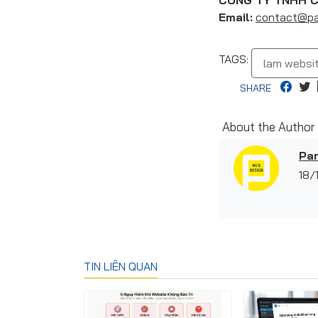
CÔNG TY TNHH C
Email:
contact@pa
TAGS:
lam websi
SHARE
About the Author
Pan
18/
TIN LIÊN QUAN