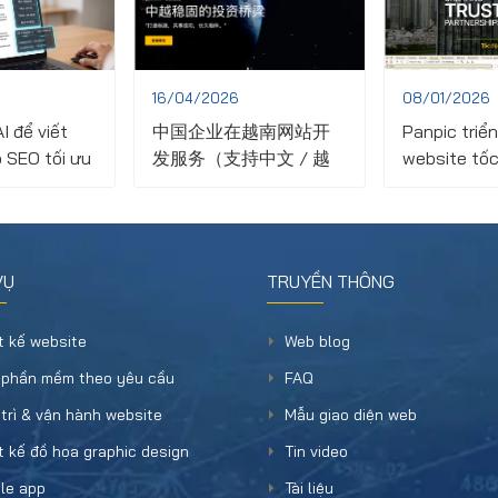
16/04/2026
08/01/2026
I để viết
中国企业在越南网站开
Panpic triển
 SEO tối ưu
发服务（支持中文 / 越
website tốc
ủ site
南语 / SEO优化）
bảo mật ch
xây dựng A
VỤ
TRUYỀN THÔNG
t kế website
Web blog
 phần mềm theo yêu cầu
FAQ
trì & vận hành website
Mẫu giao diện web
t kế đồ họa graphic design
Tin video
le app
Tài liệu