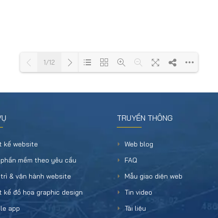
1/12
Loading PDF 74% ...
VỤ
TRUYỀN THÔNG
t kế website
Web blog
 phần mềm theo yêu cầu
FAQ
trì & vận hành website
Mẫu giao diện web
t kế đồ họa graphic design
Tin video
le app
Tài liệu