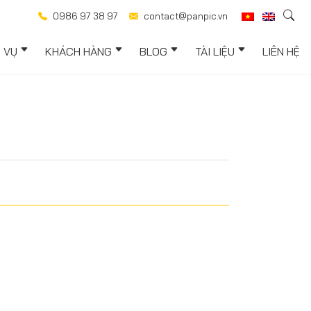
0986 97 38 97
contact@panpic.vn
H VỤ
KHÁCH HÀNG
BLOG
TÀI LIỆU
LIÊN HỆ