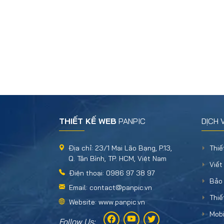
THIẾT KẾ WEB
PANPIC
DỊCH 
Địa chỉ: 23/1 Mai Lão Bạng, P.13,
Thiế
Q. Tân Bình, TP. HCM, Việt Nam
Viết
Điện thoại: 0986 97 38 97
Bảo 
Email: contact@panpic.vn
Thiế
Website: www.panpic.vn
Mobi
Follow Us: